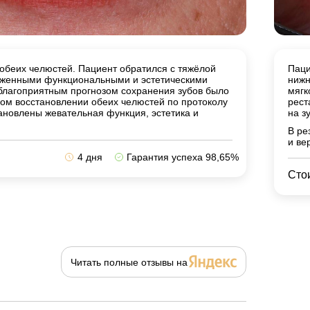
обеих челюстей. Пациент обратился с тяжёлой
Паци
аженными функциональными и эстетическими
нижн
благоприятным прогнозом сохранения зубов было
мягк
ом восстановлении обеих челюстей по протоколу
рест
становлены жевательная функция, эстетика и
на з
В ре
и ве
4 дня
Гарантия успеха 98,65%
Сто
Читать полные отзывы на