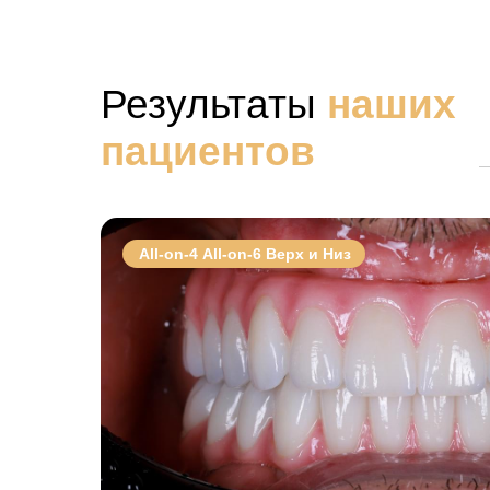
Результаты
наших
пациентов
Аll-on-4 Аll-on-6 Верх и Низ