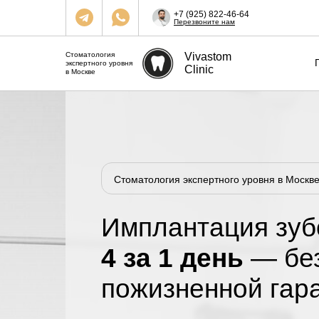
+7 (925) 822-46-64
Перезвоните нам
Стоматология
Vivastom
экспертного уровня
Clinic
в Москве
Стоматология экспертного уровня в Москв
Имплантация зу
4 за 1 день
— без
пожизненной гар