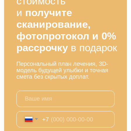
Прозрачная
стоимость в Москве
Подбор системы имплантов под ваш
случай. Персональный расчет стоимости и
сроков.
Винир Emax
(Стандартный вид керамических виниров)
от 31 395 ₽
Качественный винир по стандартной форме и оттенку
Базовое моделирование
Цветовой подбор A1–A3
Простая полировка
Срок изготовления 7 дней
Выбрать виниры