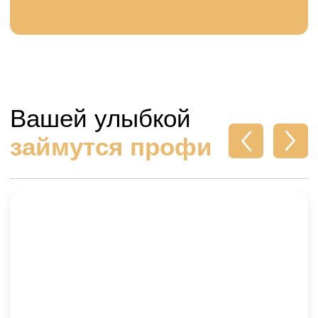
Максимальная долговечность
Срок изготовления 10 дней
Выбрать виниры
Доступна рассрочка 0% без первого
взноса до 12 месяцев
Ответы на
популярные
вопросы
Больно ли ставить
виниры или коронки?