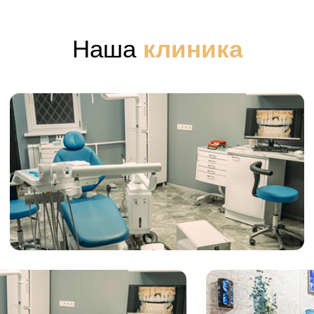
примерка, затем фиксация
Наш менеджер оперативно
постоянных виниров.
ответит на все ваши вопросы!
Задать вопрос в Telegram
Задать вопрос в WhatsApp
Запишитесь на
консультацию 10-го
марта и
получите 3
подарка от врача