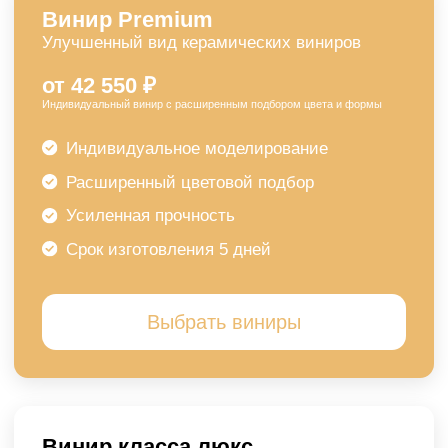
+7 (925) 822-46-64
Перезвоните нам
Написать в Telegram
Написать в WhatsApp
Пациентам
Контакты
Рассчитать стоимость
Работаем ежедневно
с 09:00 до 21:00
Результаты (До/После)
г. Москва, улица 4-я
Цены на имплантацию
Гражданская дом 36
Вопросы и ответы
Прочее
© ООО "ММН-ГРУПП". Все права защищены.
ИНН: 7734427984
Правовая информация
Лицензия: Л041-01137-77/01559164 от 26.11.2024 г
© 2026 Vivastom | Все права защищены.