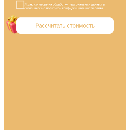
Винир Premium
Улучшенный вид керамических виниров
от 42 550 ₽
Индивидуальный винир с расширенным подбором цвета и формы
Индивидуальное моделирование
Расширенный цветовой подбор
Усиленная прочность
Срок изготовления 5 дней
Выбрать виниры
Винир класса люкс
(индивидуальная художественная работа)
от 78 950 ₽
Роскошная улыбка, созданная вручную опытным техником
Художественная индивидуализация
Точная имитация эмали