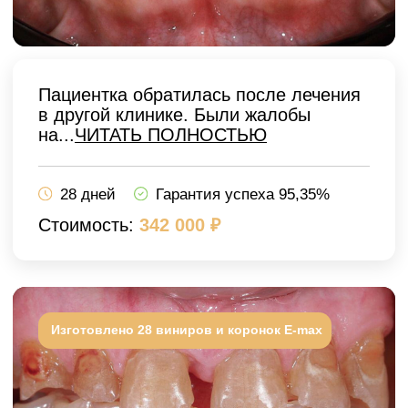
стоимость
и
получите
сканирование,
фотопротокол и 0%
рассрочку
в подарок
Персональный план лечения, 3D-
модель будущей улыбки и точная
смета без скрытых доплат.
+7
Я даю согласие на обработку персональных данных и
соглашаюсь с политикой конфиденциальности сайта
Рассчитать стоимость