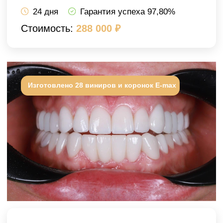
Пациентка обратилась с жалобами на
боль и щелчки в области
височно-...
ЧИТАТЬ ПОЛНОСТЬЮ
27 дней
Гарантия успеха 98,50%
Стоимость:
304 000 ₽
Что говорят
наши пациенты
в Москве
Протезирование
24 января 2026
Лечение зубов