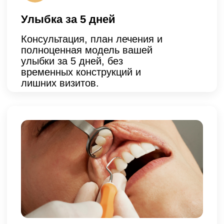
Бессрочная гарантия
Даем пожизненную гарантию на
носку виниров лично от нас при
соблюдении рекомендаций врача.
Результаты
наших
пациентов