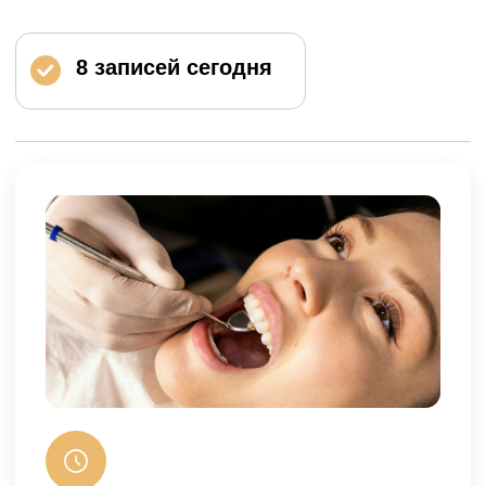
полноценная модель вашей
улыбки за 5 дней, без
временных конструкций и
лишних визитов.
Естественный результат
Цвет, форма и прозрачность
подбираются индивидуально и
выглядят как ваши собственные
зубы.