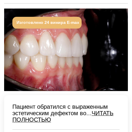
Пациентка обратилась после лечения
в другой клинике. Были жалобы
на...
ЧИТАТЬ ПОЛНОСТЬЮ
28 дней
Гарантия успеха 95,35%
Стоимость:
342 000 ₽
Изготовлено 28 виниров и коронок E-max