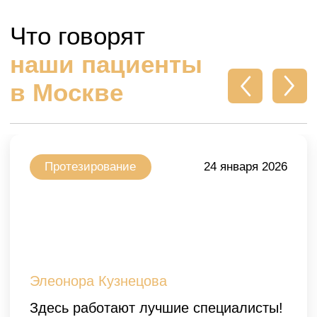
Пшеноков Астемир Олегович
Пшеноков А
Стаж: 15 лет • Ортопед, хирург-
Стаж: 10 лет •
имплантолог.
пародонтолог,
Наша
клиника