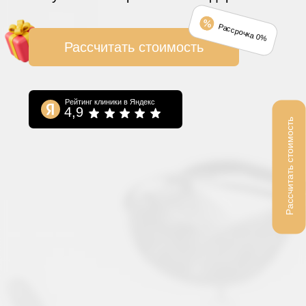
Рассчитать стоимость
Пшеноков
Пшеноков
Астемир
Азамат
Стаж: 15 лет
Стаж: 10 лет •
• Ортопед,
Хирург-имплантолог,
хирург-
пародонтолог,
имплантолог.
ортопед.