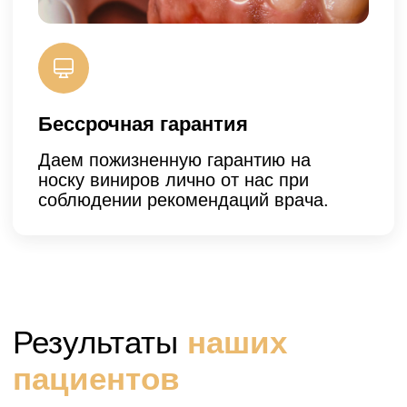
Пациент обратился с жалобами на
эстетику и отсутствие нескольких
зубов...
ЧИТАТЬ ПОЛНОСТЬЮ
26 дней
Гарантия успеха 96,05%
Стоимость:
321 500 ₽
Изготовлено 28 виниров E-max