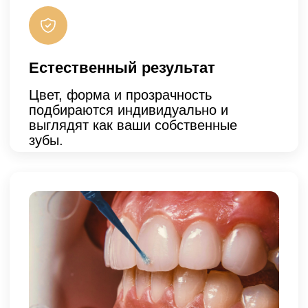
Изготовлено 24 винира E-max
Пациент обратился с выраженным
эстетическим дефектом во...
ЧИТАТЬ
ПОЛНОСТЬЮ
24 дня
Гарантия успеха 97,80%
Стоимость:
288 000 ₽
Изготовлено 28 виниров и коронок E-max