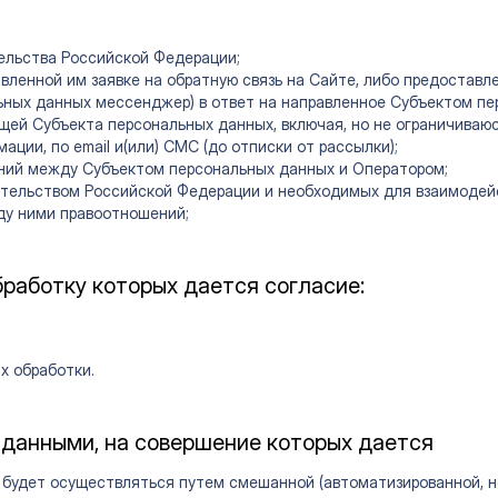
ельства Российской Федерации;
ленной им заявке на обратную связь на Сайте, либо предоставле
ьных данных мессенджер) в ответ на направленное Субъектом п
ей Субъекта персональных данных, включая, но не ограничиваюсь,
ции, по email и(или) СМС (до отписки от рассылки);
ений между Субъектом персональных данных и Оператором;
ательством Российской Федерации и необходимых для взаимодей
ду ними правоотношений;
ных Оператора;
огласно договорам, заключенным с такими лицами Оператором, в
бработку которых дается согласие:
х обработки.
 данными, на совершение которых дается
будет осуществляться путем смешанной (автоматизированной, н