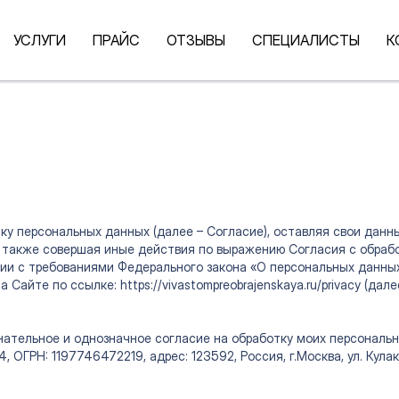
УСЛУГИ
ПРАЙС
ОТЗЫВЫ
СПЕЦИАЛИСТЫ
К
 персональных данных (далее – Согласие), оставляя свои данные н
 а также совершая иные действия по выражению Согласия с обрабо
твии с требованиями Федерального закона «О персональных данн
на Сайте по ссылке:
https://vivastompreobrajenskaya.ru/privacy
(дале
знательное и однозначное согласие на обработку моих персональ
 1197746472219, адрес: 123592, Россия, г.Москва, ул. Кулакова, д. 