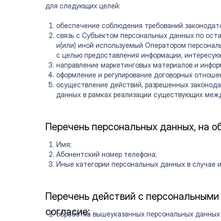
для следующих целей:
обеспечение соблюдения требований законодат
связь с Субъектом персональных данных по остав
и(или) иной используемый Оператором персонал
с целью предоставления информации, интересующ
направление маркетинговых материалов и информа
оформление и регулирование договорных отнош
осуществление действий, разрешенных законод
данных в рамках реализации существующих меж
отражение информации во внутренних базах дан
передача персональных данных третьим лицам с
Политикой.
Перечень персональных данных, на о
Имя;
Абонентский номер телефона;
Иные категории персональных данных в случае и
Перечень действий с персональными
согласие:
обработка вышеуказанных персональных данных 